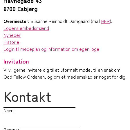
Havnegade 43
6700 Esbjerg
Overmester:
Susanne Reinholdt Damgaard (mail
HER
).
Logens embedsmænd
Nyheder
Historie
Login til mødeplan og information om egen loge
Invitation
Vi vil gerne invitere dig til et uformelt møde, til en snak om
Odd Fellow Ordenen, og om et medlemskab er noget for dig.
Kontakt
Navn:
Postnr.: